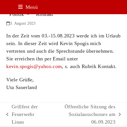
Aktuelles
Linau
Termine
Freizeit
Urlaubsvertretung
Menü
Politik
Kontakt
3. August 2023
In der Zeit vom 03.-15.08.2023 werde ich im Urlaub
sein. In dieser Zeit wird Kevin Spogis mich
vertreten und auch die Sprechstunde übernehmen.
Sie erreichen ihn per Email unter
kevin.spogis@yahoo.com
, s. auch Rubrik Kontakt.
Viele Grüße,
Uta Sauerland
Grillfest der
Öffentliche Sitzung des
Feuerwehr
Sozialausschusses am
vorheriger
Nächster
Linau
06.09.2023
Beitrag:
Beitrag: