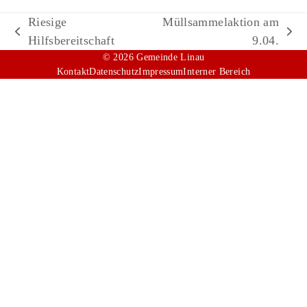
Riesige
Müllsammelaktion am
vorheriger
Nächster
Hilfsbereitschaft
9.04.
Beitrag:
Beitrag:
© 2026 Gemeinde Linau
Kontakt
Datenschutz
Impressum
Interner Bereich